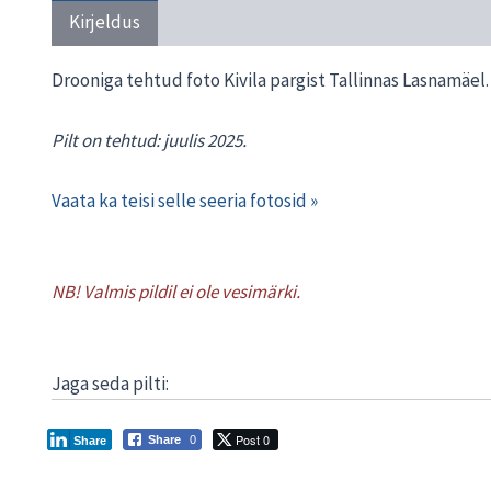
Kirjeldus
Transport ja tarneaeg
Materjal
Drooniga tehtud foto Kivila pargist Tallinnas Lasnamäel.
Pilt on tehtud: juulis 2025.
Vaata ka teisi selle seeria fotosid »
NB! Valmis pildil ei ole vesimärki.
Jaga seda pilti:
Post 0
Share
0
Share