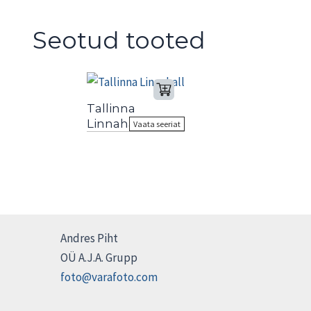
Seotud tooted
Tallinna
Linnahall
Vaata seeriat
Andres Piht
OÜ A.J.A. Grupp
foto@varafoto.com