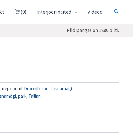
Otsi
kt
(0)
Interjööri näited
Videod
Pildipangas on 1880 pilti.
Kategooriad:
Droonifotod
,
Lasnamägi
snamägi
,
park
,
Tallinn