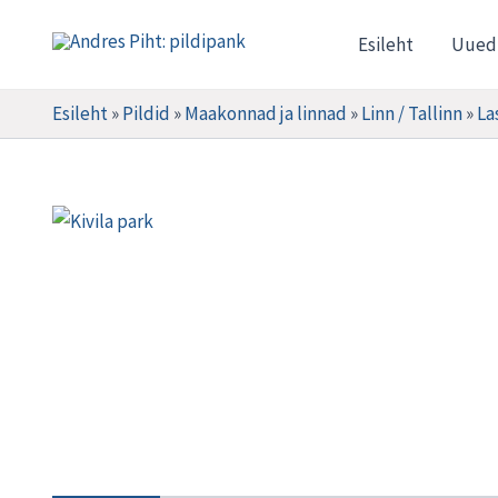
Skip
Esileht
Uued
to
Andres Piht: pildipank
content
Esileht
»
Pildid
»
Maakonnad ja linnad
»
Linn / Tallinn
»
La