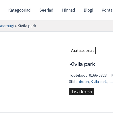
Kategooriad
Seeriad
Hinnad
Blogi
Konta
snamägi
»
Kivila park
Vaata seeriat
Kivila park
Tootekood:
0166-0328
Sildid:
droon
,
Kivila park
,
La
Lisa korvi