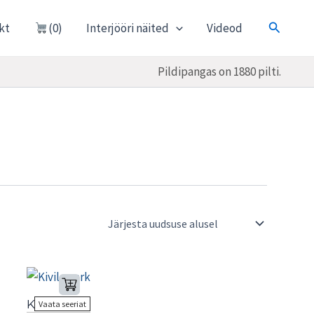
Otsi
kt
(0)
Interjööri näited
Videod
Pildipangas on 1880 pilti.
Kivila park
Vaata seeriat