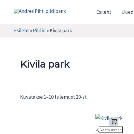
Skip
Esileht
Uued
to
Andres Piht: pildipank
content
Esileht
»
Pildid
»
Kivila park
Kivila park
Sorted
Kuvatakse 1–10 tulemust 20-st
by
latest
Kivila park
Vaata seeriat