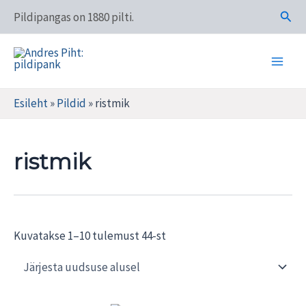
Skip
Otsi
Pildipangas on 1880 pilti.
to
content
Main
Andres Piht: pildipank
Men
Esileht
»
Pildid
»
ristmik
ristmik
Sorted
Kuvatakse 1–10 tulemust 44-st
by
latest