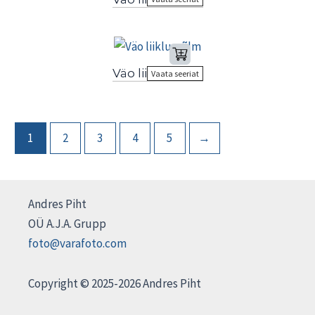
Väo liiklussõlm
Vaata seeriat
1
2
3
4
5
→
Andres Piht
OÜ A.J.A. Grupp
foto@varafoto.com
Copyright © 2025-2026 Andres Piht