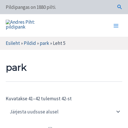
Skip
Otsi
Pildipangas on 1880 pilti.
to
content
Main
Andres Piht: pildipank
Men
Esileht
»
Pildid
»
park
»
Leht 5
park
Sorted
Kuvatakse 41–42 tulemust 42-st
by
latest