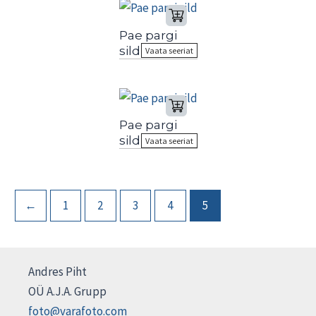
Pae pargi
sild
Vaata seeriat
Pae pargi
sild
Vaata seeriat
←
1
2
3
4
5
Andres Piht
OÜ A.J.A. Grupp
foto@varafoto.com