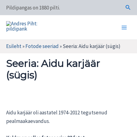
Skip
Otsi
Pildipangas on 1880 pilti.
to
content
Main
Andres Piht: pildipank
Men
Esileht
»
Fotode seeriad
»
Seeria: Aidu karjäär (sügis)
Seeria: Aidu karjäär
(sügis)
Aidu karjäär oli aastatel 1974-2012 tegutsenud
pealmaakaevandus.