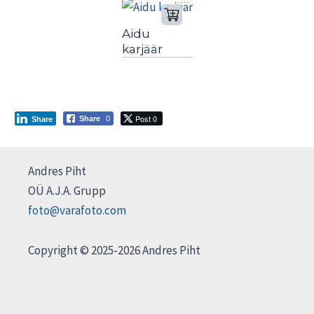
Aidu
karjäär
Post 0
Share
0
Share
Andres Piht
OÜ A.J.A. Grupp
foto@varafoto.com
Copyright © 2025-2026 Andres Piht