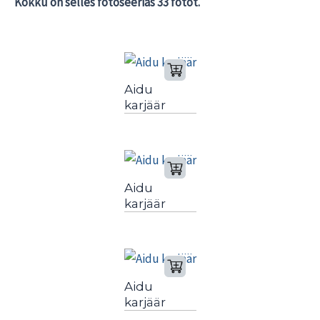
Kokku on selles fotoseerias 33 fotot.
Aidu
karjäär
Aidu
karjäär
Aidu
karjäär