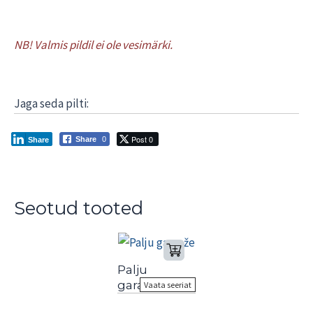
NB! Valmis pildil ei ole vesimärki.
Jaga seda pilti:
Post 0
Share
0
Share
Seotud tooted
Palju
garaaže
Vaata seeriat