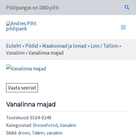
Skip
Otsi
Pildipangas on 1880 pilti.
to
content
Main
Andres Piht: pildipank
Men
Esileht
»
Pildid
»
Maakonnad ja linnad
»
Linn / Tallinn
»
Vanalinn
»
Vanalinna majad
Vaata seeriat
Vanalinna majad
Tootekood:
0164-0249
Kategooriad:
Droonifotod
,
Vanalinn
Sildid:
droon
,
Tallinn
,
vanalinn