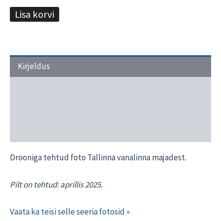
Lisa korvi
Kirjeldus
Transport ja tarneaeg
Materjalide valik
Interjööri näited
Drooniga tehtud foto Tallinna vanalinna majadest.
Pilt on tehtud: aprillis 2025.
Vaata ka teisi selle seeria fotosid »