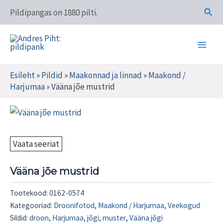
Skip
Otsi
Pildipangas on 1880 pilti.
to
content
Main
Andres Piht: pildipank
Men
Esileht
»
Pildid
»
Maakonnad ja linnad
»
Maakond /
Harjumaa
»
Vääna jõe mustrid
Vaata seeriat
Vääna jõe mustrid
Tootekood:
0162-0574
Kategooriad:
Droonifotod
,
Maakond / Harjumaa
,
Veekogud
Sildid:
droon
,
Harjumaa
,
jõgi
,
muster
,
Vääna jõgi