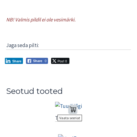
NB! Valmis pildil ei ole vesimärki.
Jaga seda pilti:
Post 0
Share
0
Share
Seotud tooted
Tuudi jõgi
Vaata seeriat