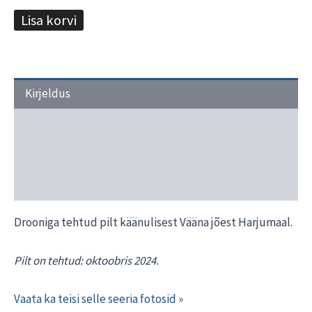
Lisa korvi
Kirjeldus
Transport ja tarneaeg
Materjalide valik
Interjööri näited
Drooniga tehtud pilt käänulisest Vääna jõest Harjumaal.
Pilt on tehtud: oktoobris 2024.
Vaata ka teisi selle seeria fotosid »