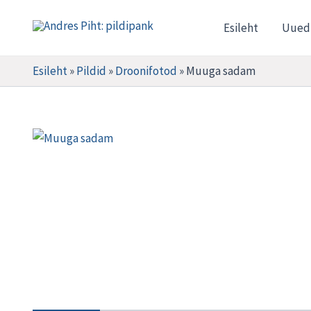
Skip
Esileht
Uued
to
Andres Piht: pildipank
content
Esileht
»
Pildid
»
Droonifotod
»
Muuga sadam