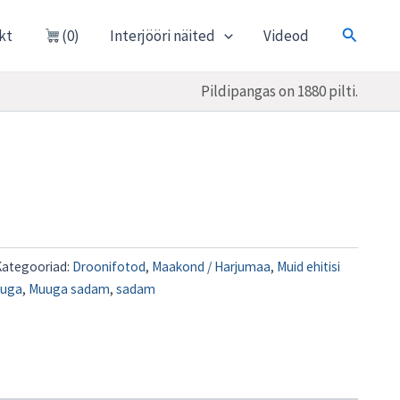
Otsi
kt
(0)
Interjööri näited
Videod
Pildipangas on 1880 pilti.
Kategooriad:
Droonifotod
,
Maakond / Harjumaa
,
Muid ehitisi
uga
,
Muuga sadam
,
sadam