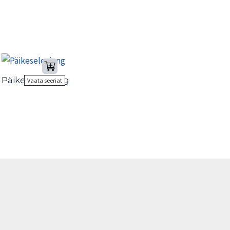
Päikeseloojang
Vaata seeriat