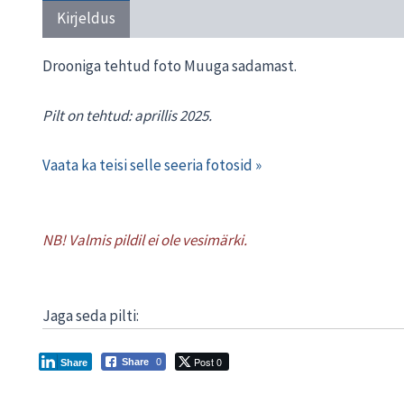
Kirjeldus
Transport ja tarneaeg
Materjal
Drooniga tehtud foto Muuga sadamast.
Pilt on tehtud: aprillis 2025.
Vaata ka teisi selle seeria fotosid »
NB! Valmis pildil ei ole vesimärki.
Jaga seda pilti:
Post 0
Share
0
Share