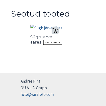
Seotud tooted
Sügis järve
ääres
Vaata seeriat
Andres Piht
OÜ A.J.A. Grupp
foto@varafoto.com