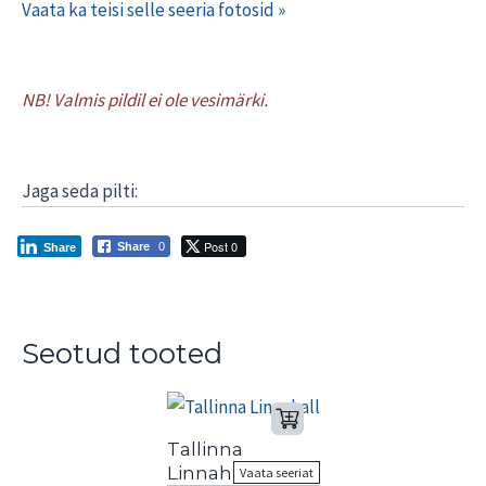
Vaata ka teisi selle seeria fotosid »
NB! Valmis pildil ei ole vesimärki.
Jaga seda pilti:
Post 0
Share
0
Share
Seotud tooted
Tallinna
Linnahall
Vaata seeriat