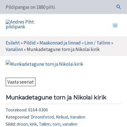
Skip
Otsi
Pildipangas on 1880 pilti.
to
content
Main
Andres Piht: pildipank
Men
Esileht
»
Pildid
»
Maakonnad ja linnad
»
Linn / Tallinn
»
Vanalinn
»
Munkadetagune torn ja Nikolai kirik
Vaata seeriat
Munkadetagune torn ja Nikolai kirik
Tootekood:
0164-0306
Kategooriad:
Droonifotod
,
Kirikud
,
Vanalinn
Sildid:
droon
,
kirik
,
Tallinn
,
torn
,
vanalinn