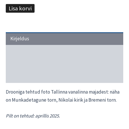
Lisa korvi
Kirjeldus
Transport ja tarneaeg
Materjalide valik
Interjööri näited
Drooniga tehtud foto Tallinna vanalinna majadest: näha
on Munkadetagune torn, Nikolai kirik ja Bremeni torn.
Pilt on tehtud: aprillis 2025.