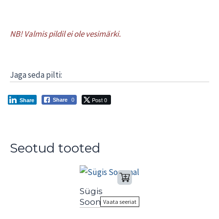
NB! Valmis pildil ei ole vesimärki.
Jaga seda pilti:
Post 0
Share
0
Share
Seotud tooted
Sügis
Soomaal
Vaata seeriat