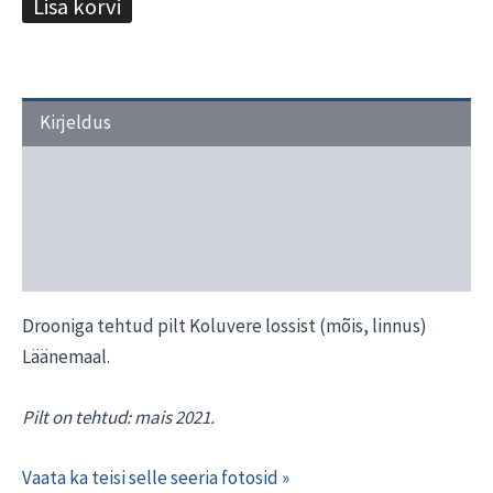
Lisa korvi
Kirjeldus
Transport ja tarneaeg
Materjalide valik
Interjööri näited
Drooniga tehtud pilt Koluvere lossist (mõis, linnus)
Läänemaal.
Pilt on tehtud: mais 2021.
Vaata ka teisi selle seeria fotosid »