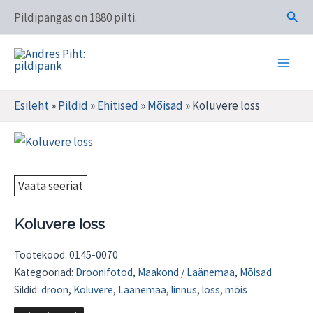
Skip
Otsi
Pildipangas on 1880 pilti.
to
content
Main
Andres Piht: pildipank
Men
Esileht
»
Pildid
»
Ehitised
»
Mõisad
»
Koluvere loss
Vaata seeriat
Koluvere loss
Tootekood:
0145-0070
Kategooriad:
Droonifotod
,
Maakond / Läänemaa
,
Mõisad
Sildid:
droon
,
Koluvere
,
Läänemaa
,
linnus
,
loss
,
mõis