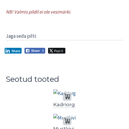
NB! Valmis pildil ei ole vesimärki.
Jaga seda pilti:
Post 0
Share
0
Share
Seotud tooted
Kadriorg
Mustkivi