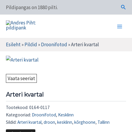
Skip
Otsi
Pildipangas on 1880 pilti.
to
content
Main
Andres Piht: pildipank
Men
Esileht
»
Pildid
»
Droonifotod
»
Arteri kvartal
Vaata seeriat
Arteri kvartal
Tootekood:
0164-0117
Kategooriad:
Droonifotod
,
Kesklinn
Sildid:
Arteri kvartal
,
droon
,
kesklinn
,
kõrghoone
,
Tallinn