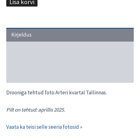
Lisa korvi
Kirjeldus
Transport ja tarneaeg
Materjalide valik
Interjööri näited
Drooniga tehtud foto Arteri kvartal Tallinnas.
Pilt on tehtud: aprillis 2025.
Vaata ka teisi selle seeria fotosid »