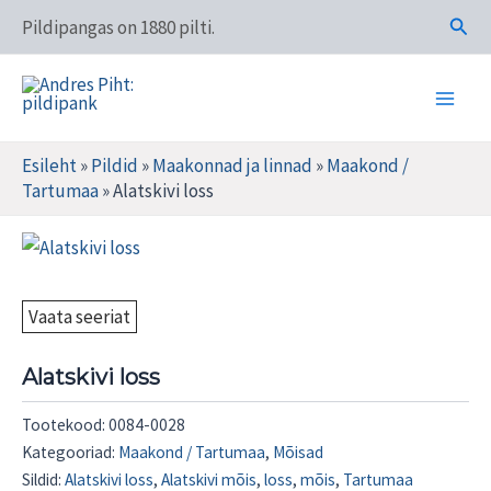
Skip
Otsi
Pildipangas on 1880 pilti.
to
content
Main
Andres Piht: pildipank
Men
Esileht
»
Pildid
»
Maakonnad ja linnad
»
Maakond /
Tartumaa
»
Alatskivi loss
Vaata seeriat
Alatskivi loss
Tootekood:
0084-0028
Kategooriad:
Maakond / Tartumaa
,
Mõisad
Sildid:
Alatskivi loss
,
Alatskivi mõis
,
loss
,
mõis
,
Tartumaa