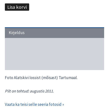
Lisa korvi
Kirjeldus
Transport ja tarneaeg
Materjalide valik
Interjööri näited
Foto Alatskivi lossist (mõisast) Tartumaal.
Pilt on tehtud: augustis 2011.
Vaata ka teisi selle seeria fotosid »