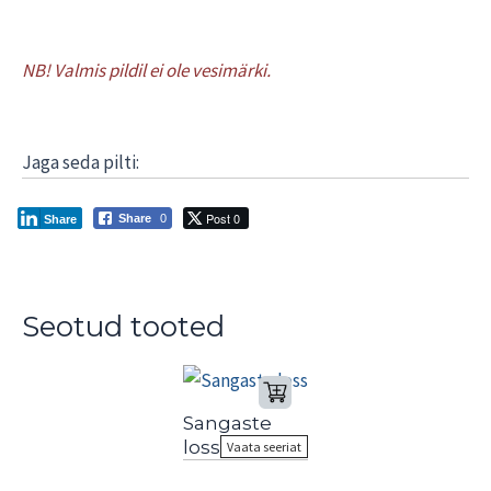
NB! Valmis pildil ei ole vesimärki.
Jaga seda pilti:
Post 0
Share
0
Share
Seotud tooted
Sangaste
loss
Vaata seeriat