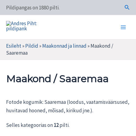
Skip
Otsi
Pildipangas on 1880 pilti.
to
content
Main
Andres Piht: pildipank
Men
Esileht
»
Pildid
»
Maakonnad ja linnad
»
Maakond /
Saaremaa
Maakond / Saaremaa
Fotode kogumik: Saaremaa (loodus, vaatamisväärsused,
huvitavad hooned, mõisad, kirikud jne.).
Selles kategoorias on
12
pilti.