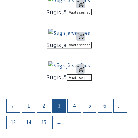
Sügis järve ääres
Vaata seeriat
Sügis järve ääres
Vaata seeriat
Sügis järve ääres
Vaata seeriat
←
1
2
3
4
5
6
…
13
14
15
→