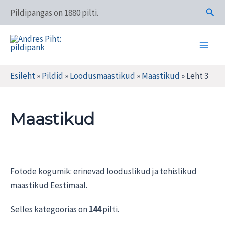
Skip
Otsi
Pildipangas on 1880 pilti.
to
content
Main
Andres Piht: pildipank
Men
Esileht
»
Pildid
»
Loodusmaastikud
»
Maastikud
»
Leht 3
Maastikud
Fotode kogumik: erinevad looduslikud ja tehislikud
maastikud Eestimaal.
Selles kategoorias on
144
pilti.